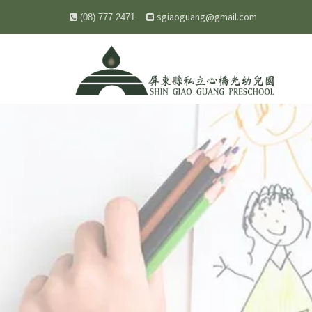
sgiaoguang@gmail.com
(08) 777 2471