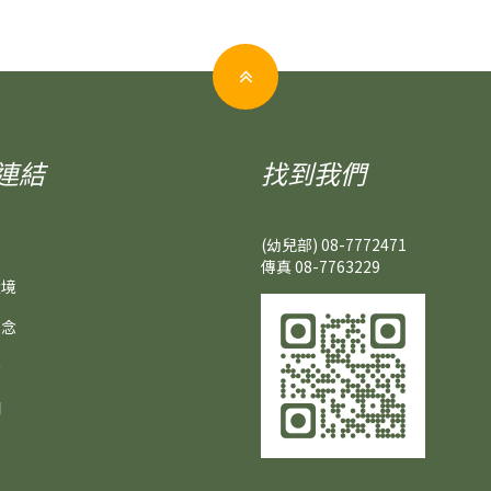
連結
找到我們
(幼兒部)
08-7772471
傳真 08-7763229
環境
理念
景
們